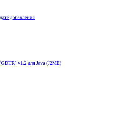
 дате добавления
g [GDTR] v1.2 для Java (J2ME)