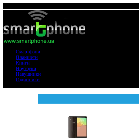
Смартфони
Планшети
Книги
Ноутбуки
Навушники
Годинники