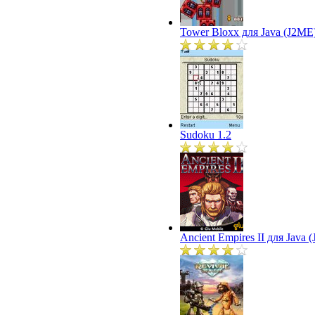
Tower Bloxx для Java (J2ME
Sudoku 1.2
Ancient Empires II для Java 