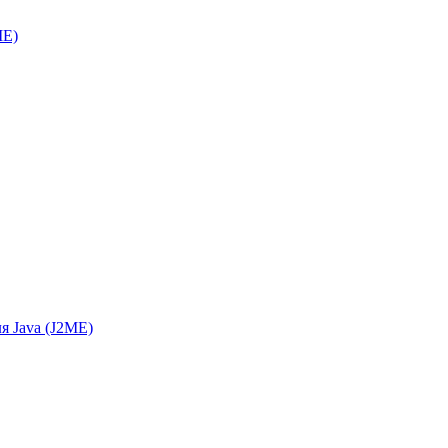
ME)
я Java (J2ME)