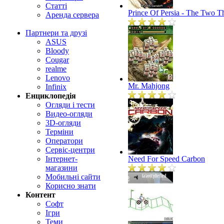
Статті
Prince Of Persia - The Two T
Аренда сервера
Партнери та друзі
ASUS
Bloody
Cougar
realme
Lenovo
Mr. Mahjong
Infinix
Енциклопедія
Огляди і тести
Видео-огляди
3D-огляди
Терміни
Оператори
Сервіс-центри
Інтернет-
Need For Speed Carbon
магазини
Мобильні сайти
Корисно знати
Контент
Софт
Ігри
Теми