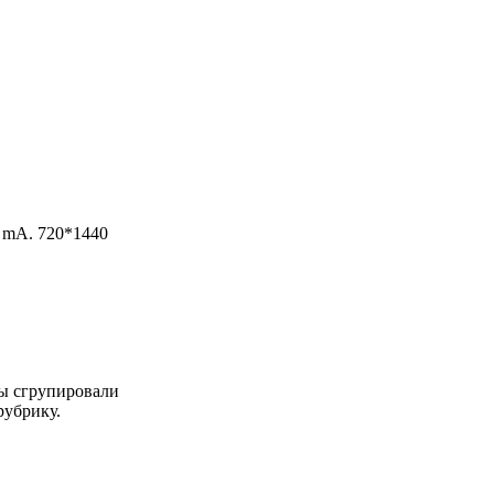
0 mA. 720*1440
мы сгрупировали
рубрику.