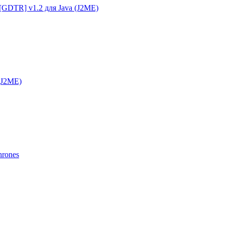
g [GDTR] v1.2 для Java (J2ME)
 (J2ME)
hrones