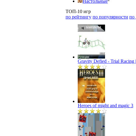
Настольные
ТОП-10 игр
по рейтингу
по популярности
по
Gravity Defied - Trial Racin
Heroes of might and magic 3