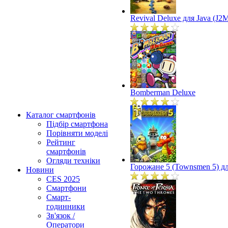
Revival Deluxe для Java (J2
Bomberman Deluxe
Каталог смартфонів
Підбір смартфона
Порівняти моделі
Рейтинг
смартфонів
Огляди техніки
Горожане 5 (Townsmen 5) дл
Новини
CES 2025
Смартфони
Смарт-
годинники
Зв'язок /
Оператори