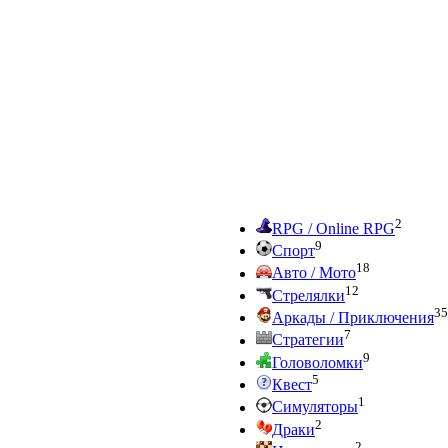
2
RPG / Online RPG
9
Спорт
18
Авто / Мото
12
Стрелялки
35
Аркады / Приключения
7
Стратегии
9
Головоломки
5
Квест
1
Симуляторы
2
Драки
2