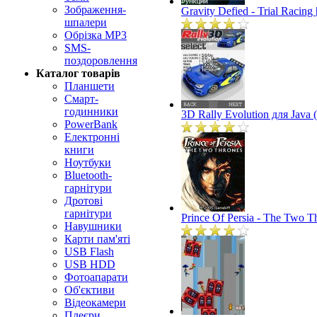
Зображення-
Gravity Defied - Trial Racin
шпалери
Обрізка MP3
SMS-
поздоровлення
Каталог товарів
Планшети
Смарт-
годинники
3D Rally Evolution для Java
PowerBank
Електронні
книги
Ноутбуки
Bluetooth-
гарнітури
Дротові
гарнітури
Prince Of Persia - The Two T
Навушники
Карти пам'яті
USB Flash
USB HDD
Фотоапарати
Об'єктиви
Відеокамери
Плеєри