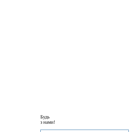
Будь
з нами!