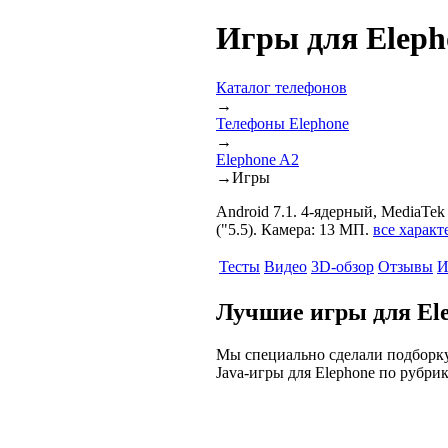
Игры для Eleph
Каталог телефонов
→
Телефоны Elephone
→
Elephone A2
→
Игры
Android 7.1. 4-ядерный, MediaTe
("5.5). Камера: 13 МП.
все характ
Тесты
Видео
3D-обзор
Отзывы
И
Лучшие игры для El
Мы специально сделали подборку
Java-игры для Elephone по рубри